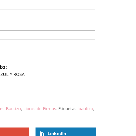
to:
AZUL Y ROSA
les Bautizo
,
Libros de Firmas
.
Etiquetas:
bautizo
,
LinkedIn