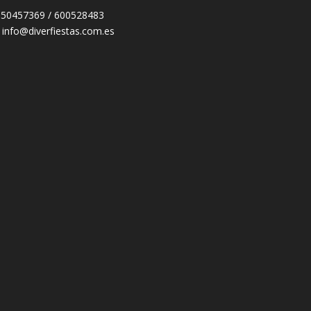
 950457369 / 600528483
: info@diverfiestas.com.es