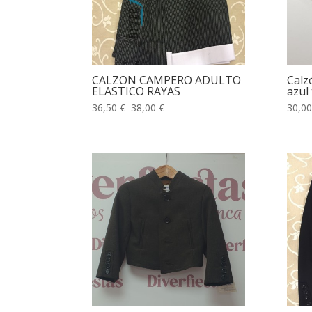
CALZON CAMPERO ADULTO
Calz
ELASTICO RAYAS
azul 
36,50 €
–
38,00 €
30,00