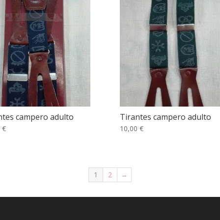
ntes campero adulto
Tirantes campero adulto
 €
10,00 €
1
2
→