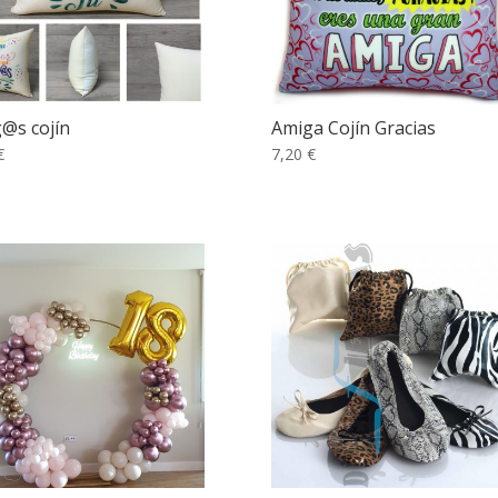
@s cojín
Amiga Cojín Gracias
€
7,20 €