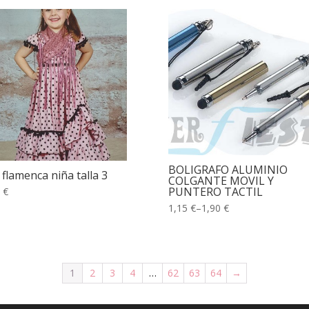
BOLIGRAFO ALUMINIO
 flamenca niña talla 3
COLGANTE MOVIL Y
PUNTERO TACTIL
 €
1,15 €
–
1,90 €
1
2
3
4
…
62
63
64
→