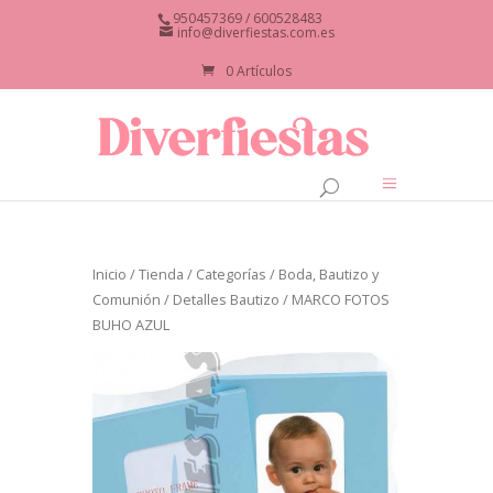
950457369 / 600528483
info@diverfiestas.com.es
0 Artículos
Inicio
/
Tienda
/
Categorías
/
Boda, Bautizo y
Comunión
/
Detalles Bautizo
/ MARCO FOTOS
BUHO AZUL