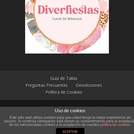
Guía de Tallas
Preguntas Frecuentes
Devoluciones
Política de Cookies
Sitio web diseñado por
HostDown
|
Uso de cookies
Todos los derechos reservados. Copyright
Este sitio web utiliza cookies para que usted tenga la mejor experiencia de
2026 ©
usuario. Si continúa navegando está dando su consentimiento para la aceptaci
de las mencionadas cookies y la aceptación de nuestra
política de cookies
.
ACEPTAR
196