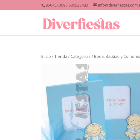
950457369 / 600528483
info@diverfiestas.com.
Inicio
/
Tienda
/
Categorías
/
Boda, Bautizo y Comuni